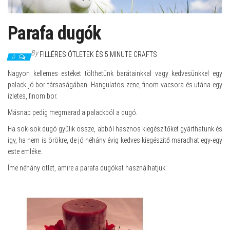
Parafa dugók
By
FILLÉRES ÖTLETEK ÉS 5 MINUTE CRAFTS
0
Nagyon kellemes estéket tölthetünk barátainkkal vagy kedvesünkkel egy
palack jó bor társaságában. Hangulatos zene, finom vacsora és utána egy
ízletes, finom bor.
Másnap pedig megmarad a palackból a dugó.
Ha sok-sok dugó gyűlik össze, abból hasznos kiegészítőket gyárthatunk és
így, ha nem is örökre, de jó néhány évig kedves kiegészítő maradhat egy-egy
este emléke.
Íme néhány ötlet, amire a parafa dugókat használhatjuk: