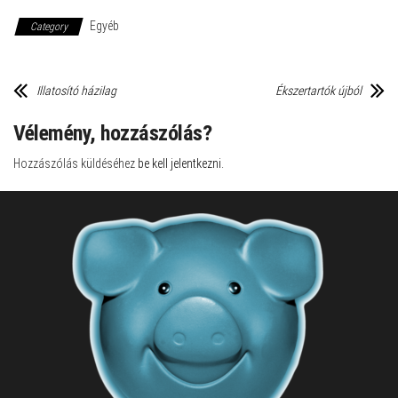
Egyéb
Category
Illatosító házilag
Ékszertartók újból
Vélemény, hozzászólás?
Hozzászólás küldéséhez
be kell jelentkezni
.