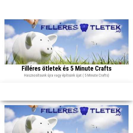
Skip
to
the
content
Filléres ötletek és 5 Minute Crafts
Hasznosítsunk újra vagy építsünk újat ( 5 Minute Crafts)