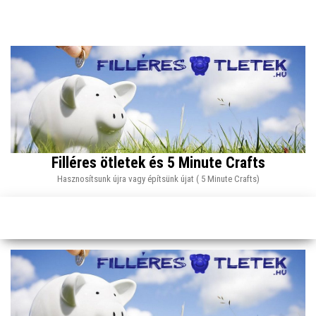
Skip
to
the
content
Filléres ötletek és 5 Minute Crafts
Hasznosítsunk újra vagy építsünk újat ( 5 Minute Crafts)