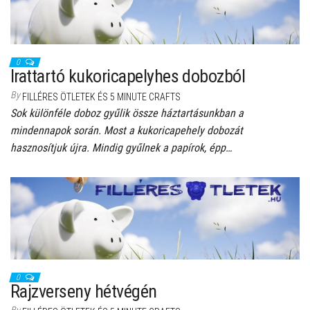
0
Irattartó kukoricapelyhes dobozból
By
FILLÉRES ÖTLETEK ÉS 5 MINUTE CRAFTS
Sok különféle doboz gyűlik össze háztartásunkban a
mindennapok során. Most a kukoricapehely dobozát
hasznosítjuk újra. Mindig gyűlnek a papírok, épp…
0
Rajzverseny hétvégén
By