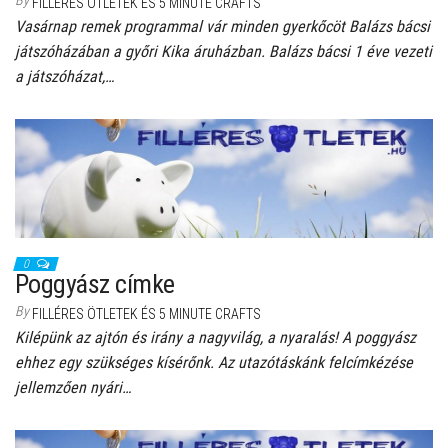
FILLÉRES ÖTLETEK ÉS 5 MINUTE CRAFTS
Vasárnap remek programmal vár minden gyerkőcöt Balázs bácsi
játszóházában a győri Kika áruházban. Balázs bácsi 1 éve vezeti
a játszóházat,…
0
Poggyász címke
By
FILLÉRES ÖTLETEK ÉS 5 MINUTE CRAFTS
Kilépünk az ajtón és irány a nagyvilág, a nyaralás! A poggyász
ehhez egy szükséges kísérőnk. Az utazótáskánk felcímkézése
jellemzően nyári…