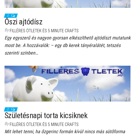
0
Őszi ajtódísz
By
FILLÉRES ÖTLETEK ÉS 5 MINUTE CRAFTS
Egy egyszerű és nagyon gyorsan elkészíthető ajtódíszt mutatunk
most be. A hozzávalók: – egy db kerek tányéralátét, tetszés
szerinti színben…
0
Születésnapi torta kicsiknek
By
FILLÉRES ÖTLETEK ÉS 5 MINUTE CRAFTS
Mit lehet tenni, ha őzgerinc formán kívül nincs más sütőforma