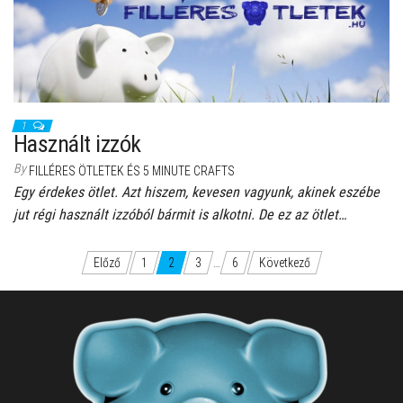
1
Használt izzók
By
FILLÉRES ÖTLETEK ÉS 5 MINUTE CRAFTS
Egy érdekes ötlet. Azt hiszem, kevesen vagyunk, akinek eszébe
jut régi használt izzóból bármit is alkotni. De ez az ötlet…
Bejegyzések
Előző
1
2
3
…
6
Következő
lapozása