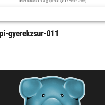
Hasznosítsunk újra vagy építsünk újat ( 5 Minute Crafts)
api-gyerekzsur-011