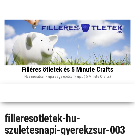
Skip
to
the
content
Filléres ötletek és 5 Minute Crafts
Hasznosítsunk újra vagy építsünk újat ( 5 Minute Crafts)
filleresotletek-hu-
szuletesnapi-gyerekzsur-003