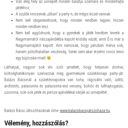
Van elég hely az ünnepelt minden barátja számára és mindenfajta
játékhoz.
A szülők nincsenek „útban” a party-n, de mégis közel vannak.
Nem kell idegeskednünk, hogy minden rendben legyen, hiszen
minden rendben lesz.
Nem kell aggódnunk, hogy a gyerekek a játék hevében leverik a
Nagymamától nászajándékba kapott kristály vázát, amit Ő is már a
Nagymamájától kapott. Ami nemcsak, hogy pénzben mérve sok,
hanem pótolhatatlan veszteség. Senki sem akar érzelmi roncs lenni
egy bújócska miatt
Láthatjuk, nagyon sok érv szól amellett, hogy helyesen döntve,
költséghatékonyan szervezzük meg gyermekünk születésnapi party-ját.
Balázs Bácsinál a születésnapokra van torta, rágcsálni való, üdítő,
arcfestés, palacsinta és palacsinta-evő verseny, bohóc és lufihajtogatás,
uzsonna, sok-sok játék és persze ajándékkal várják az ünnepeltet.
Balázs Bácsi Játszóházának címe:
www.balazsbacsijatszohaza.hu
Vélemény, hozzászólás?