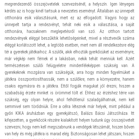
megrendezendő összejövetelek szervezésénél, a helyszín. Igen lényeges
kérdés az is hogy kinél tartsuk a nevezetes eseményt. Általában az ünnepelt
otthonára esik választásunk, mert ez az elfogadott. Vagyis hogy az
ünnepelt tartja a rendezvényt, tehát neki esik a választása, a saját
otthonára, hacsaknem meglepetésről van szó. Az otthon tartott
rendezvények eléggé beszűkítik lehetőségeinket, mivel a résztvevők száma
eléggé korlátozott lehet, a legtöbb esetben, mert nem áll rendelkezésre elég
tér a gyerekek játékaihoz. A szülők, akik elhozták gyerkőcüket az eseményre,
már végkép nem férnek el a lakásban, nekik tehát menniük kell. Azért
természetesen szülői felügyeletre mindenféleképpen szükség van. A
gyerekeknek mozgásra van szükségük, arra hogy minden figyelmüket a
játékra összpontosíthassák, nem a szülőkre, nem a környezetre, hanem
csakis egymásra és a játékra. Ettől fogják magukat jól érezni, hiszen a
szabadság érzete minket is örömmel tölt el. Ehhez az érzéshez térre van
szükség, egy olyan helyre, ahol felhőtlenül szaladgálhatnak, nem kell
semmivel sem törődniük. Erre a célra léteznek már helyek, mint például a
győri KIKA áruházban egy gyerekjátszó, Balázs Bácsi Játszóháza. Itt
kifejezetten, a gyerkőcök részére kialakított helyen tudunk úgy összejövetelt
szervezni, hogy nem kell megszabnunk a vendégek létszámát, hiszen bőven
van hely és még játékra is marad elég. Biztonságosan lehet játszani, hiszen