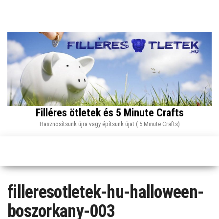
Skip
to
the
content
Filléres ötletek és 5 Minute Crafts
Hasznosítsunk újra vagy építsünk újat ( 5 Minute Crafts)
filleresotletek-hu-halloween-
boszorkany-003