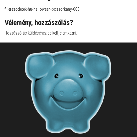
filleresotletek-hu-halloween-boszorkany-003
Vélemény, hozzászólás?
Hozzászólás küldéséhez
be kell jelentkezni
.