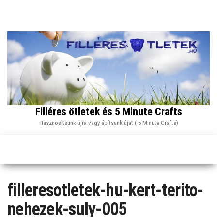
Skip
to
the
content
Filléres ötletek és 5 Minute Crafts
Hasznosítsunk újra vagy építsünk újat ( 5 Minute Crafts)
filleresotletek-hu-kert-terito-
nehezek-suly-005