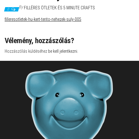
By
FILLÉRES ÖTLETEK ÉS 5 MINUTE CRAFTS
0
filleresotletek-hu-kert-terito-nehezek-suly-005
Vélemény, hozzászólás?
Hozzászólás küldéséhez
be kell jelentkezni
.