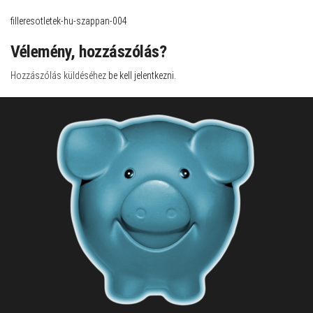
filleresotletek-hu-szappan-004
Vélemény, hozzászólás?
Hozzászólás küldéséhez
be kell jelentkezni
.