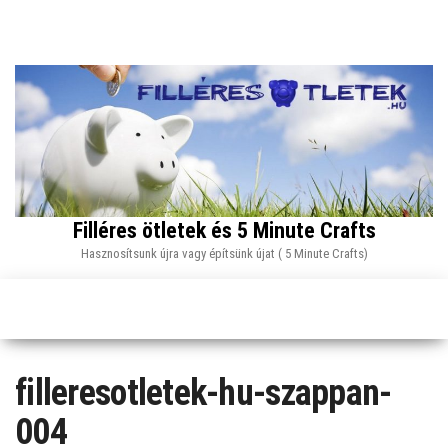
Skip
to
the
content
Filléres ötletek és 5 Minute Crafts
Hasznosítsunk újra vagy építsünk újat ( 5 Minute Crafts)
filleresotletek-hu-szappan-
004