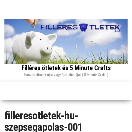
Skip
to
the
content
Filléres ötletek és 5 Minute Crafts
Hasznosítsunk újra vagy építsünk újat ( 5 Minute Crafts)
filleresotletek-hu-
szepsegapolas-001