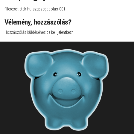
filleresotletek-hu-szepsegapolas-001
Vélemény, hozzászólás?
Hozzászólás küldéséhez
be kell jelentkezni
.