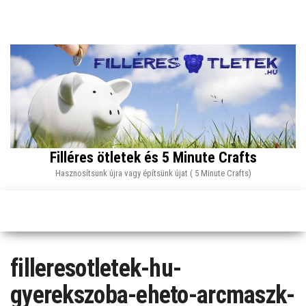
Skip
to
the
content
Filléres ötletek és 5 Minute Crafts
Hasznosítsunk újra vagy építsünk újat ( 5 Minute Crafts)
filleresotletek-hu-
gyerekszoba-eheto-arcmaszk-