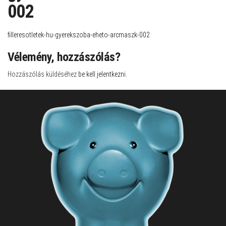
002
filleresotletek-hu-gyerekszoba-eheto-arcmaszk-002
Vélemény, hozzászólás?
Hozzászólás küldéséhez
be kell jelentkezni
.