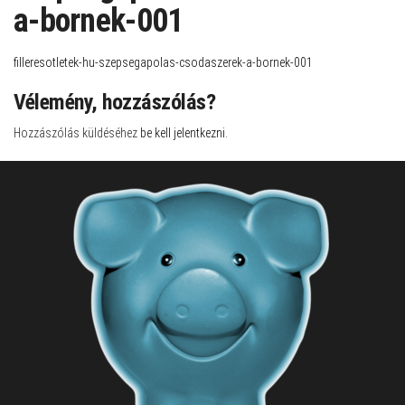
a-bornek-001
filleresotletek-hu-szepsegapolas-csodaszerek-a-bornek-001
Vélemény, hozzászólás?
Hozzászólás küldéséhez
be kell jelentkezni
.