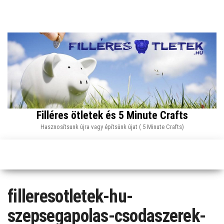
Skip
to
the
content
Filléres ötletek és 5 Minute Crafts
Hasznosítsunk újra vagy építsünk újat ( 5 Minute Crafts)
filleresotletek-hu-
szepsegapolas-csodaszerek-