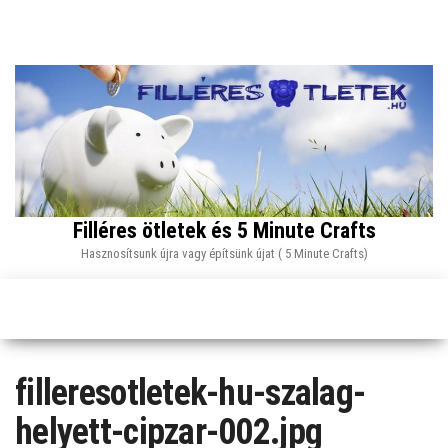
Skip
to
the
content
Filléres ötletek és 5 Minute Crafts
Hasznosítsunk újra vagy építsünk újat ( 5 Minute Crafts)
filleresotletek-hu-szalag-
helyett-cipzar-002.jpg