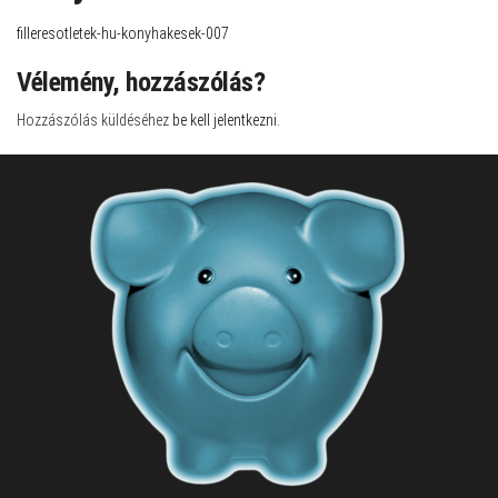
filleresotletek-hu-konyhakesek-007
Vélemény, hozzászólás?
Hozzászólás küldéséhez
be kell jelentkezni
.