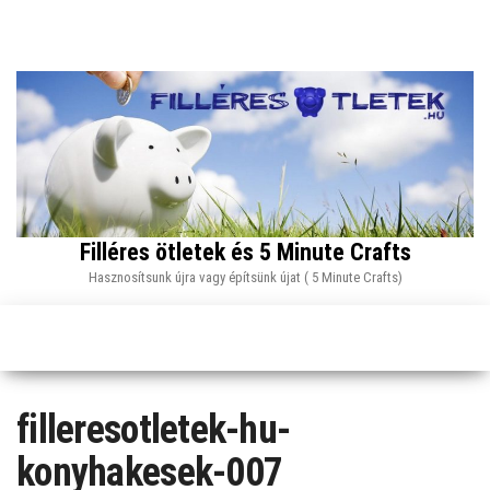
Skip
to
the
content
Filléres ötletek és 5 Minute Crafts
Hasznosítsunk újra vagy építsünk újat ( 5 Minute Crafts)
filleresotletek-hu-
konyhakesek-007