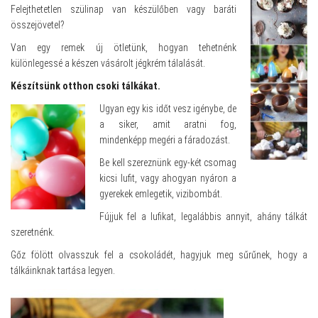
Felejthetetlen szülinap van készülőben vagy baráti
összejövetel?
Van egy remek új ötletünk, hogyan tehetnénk
különlegessé a készen vásárolt jégkrém tálalását.
Készítsünk otthon csoki tálkákat.
Ugyan egy kis időt vesz igénybe, de
a siker, amit aratni fog,
mindenképp megéri a fáradozást.
Be kell szereznünk egy-két csomag
kicsi lufit, vagy ahogyan nyáron a
gyerekek emlegetik, vizibombát.
Fújjuk fel a lufikat, legalábbis annyit, ahány tálkát
szeretnénk.
Gőz fölött olvasszuk fel a csokoládét, hagyjuk meg sűrűnek, hogy a
tálkáinknak tartása legyen.