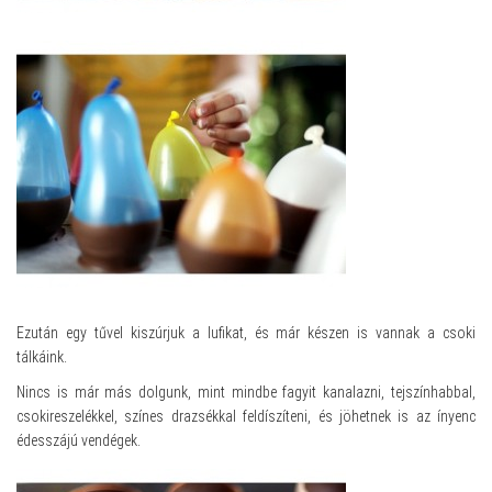
Ezután egy tűvel kiszúrjuk a lufikat, és már készen is vannak a csoki
tálkáink.
Nincs is már más dolgunk, mint mindbe fagyit kanalazni, tejszínhabbal,
csokireszelékkel, színes drazsékkal feldíszíteni, és jöhetnek is az ínyenc
édesszájú vendégek.