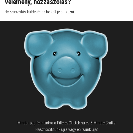
Vélemény, hozzászólás?
Hozzászólás küldéséhez
be kell jelentkezni
.
Minden jog fenntartva a FilleresOtletek.hu és 5 Minute Crafts
Hasznosítsunk újra vagy építsünk újat