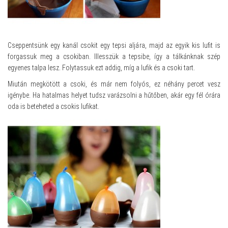
Cseppentsünk egy kanál csokit egy tepsi aljára, majd az egyik kis lufit is
forgassuk meg a csokiban. Illesszük a tepsibe, így a tálkánknak szép
egyenes talpa lesz. Folytassuk ezt addig, míg a lufik és a csoki tart.
Miután megkötött a csoki, és már nem folyós, ez néhány percet vesz
igénybe. Ha hatalmas helyet tudsz varázsolni a hűtőben, akár egy fél órára
oda is beteheted a csokis lufikat.