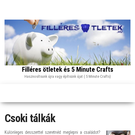
Skip
to
the
content
Filléres ötletek és 5 Minute Crafts
Hasznosítsunk újra vagy építsünk újat ( 5 Minute Crafts)
Csoki tálkák
Különleges desszerttel szeretnéd meglepni a családot?