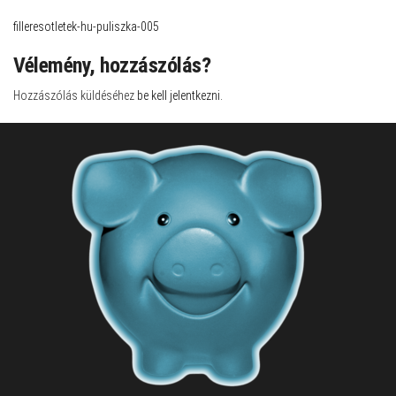
filleresotletek-hu-puliszka-005
Vélemény, hozzászólás?
Hozzászólás küldéséhez
be kell jelentkezni
.