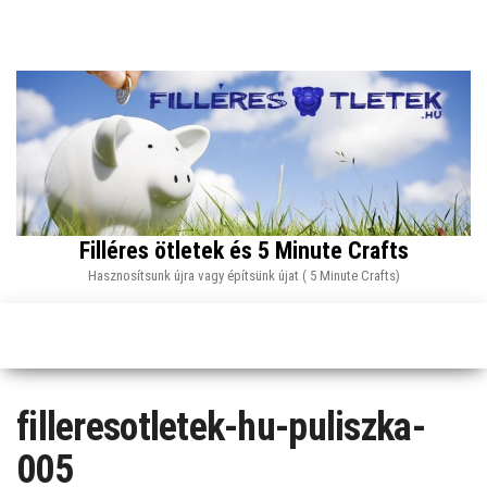
Skip
to
the
content
Filléres ötletek és 5 Minute Crafts
Hasznosítsunk újra vagy építsünk újat ( 5 Minute Crafts)
filleresotletek-hu-puliszka-
005