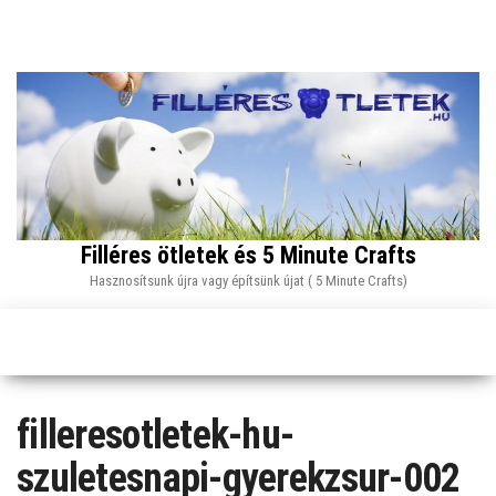
Skip
to
the
content
Filléres ötletek és 5 Minute Crafts
Hasznosítsunk újra vagy építsünk újat ( 5 Minute Crafts)
filleresotletek-hu-
szuletesnapi-gyerekzsur-002