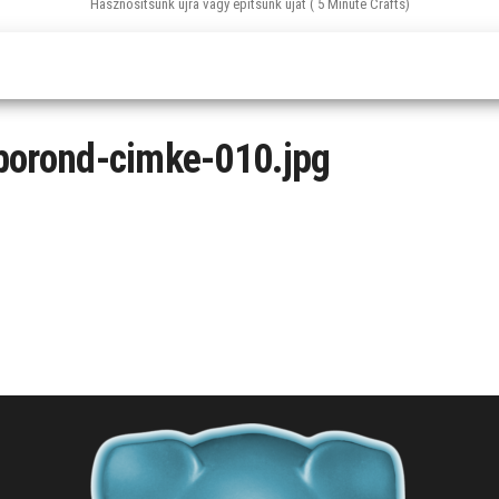
Hasznosítsunk újra vagy építsünk újat ( 5 Minute Crafts)
-borond-cimke-010.jpg