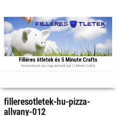
Skip
to
the
content
Filléres ötletek és 5 Minute Crafts
Hasznosítsunk újra vagy építsünk újat ( 5 Minute Crafts)
filleresotletek-hu-pizza-
allvany-012