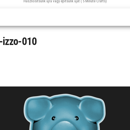
Hasznosítsunk újra vagy építsünk újat ( 5 Minute Crafts)
-izzo-010