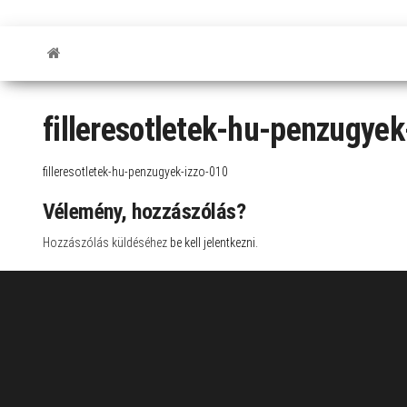
filleresotletek-hu-penzugyek
filleresotletek-hu-penzugyek-izzo-010
Vélemény, hozzászólás?
Hozzászólás küldéséhez
be kell jelentkezni
.