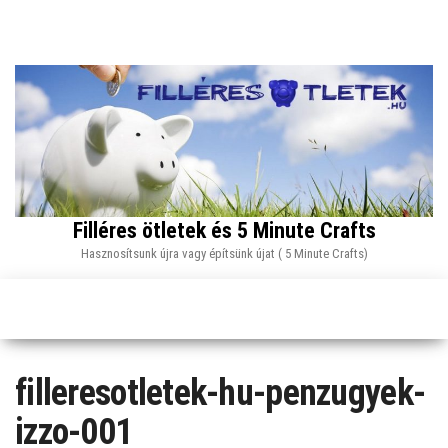
Skip
to
the
content
Filléres ötletek és 5 Minute Crafts
Hasznosítsunk újra vagy építsünk újat ( 5 Minute Crafts)
filleresotletek-hu-penzugyek-
izzo-001