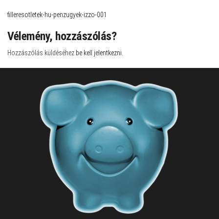
filleresotletek-hu-penzugyek-izzo-001
Vélemény, hozzászólás?
Hozzászólás küldéséhez
be kell jelentkezni
.