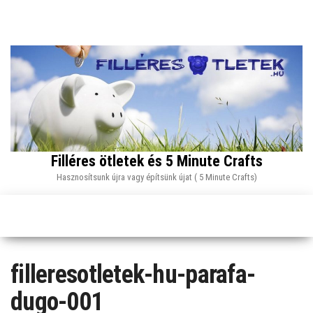
Skip
to
the
content
Filléres ötletek és 5 Minute Crafts
Hasznosítsunk újra vagy építsünk újat ( 5 Minute Crafts)
filleresotletek-hu-parafa-
dugo-001