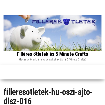
Skip
to
the
content
Filléres ötletek és 5 Minute Crafts
Hasznosítsunk újra vagy építsünk újat ( 5 Minute Crafts)
filleresotletek-hu-oszi-ajto-
disz-016