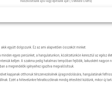
Hasznosítsunk újra vagy építsünk újat ( 5 Minute Crafts)
, akik együtt dolgozunk. Ez az ami alapvetően összeköt minket.
ja minden egyes percünket, a hangulatunkon, közérzetünkön keresztül az egész éle
teniük kelljen. A szakma pedig hatalmas tempóban fejlődik, laikusként nagyon nehé
ban a megrendelők igényeihez igazítva megvalósítsuk.
dvet kapjanak otthonuk térszervezésének újragondolására, hangulatának felfrissí
állnak. Ezért a hírlevelünkre feliratkozóknak mindig értesítést küldünk, mikor új t