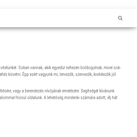
tvitelünket. Sokan vannak, akik egyedül nehezen boldogulnak, mivel sok-
z követni. Épp ezért vagyunk mi, tervezők, szervezők, kivitelezők jól
tésére, vagy a berendezés nívójának emelésére. Segítséget kívánunk
artalommal frissül oldalunk. A lehetőség mindenki számára adott, élj hát