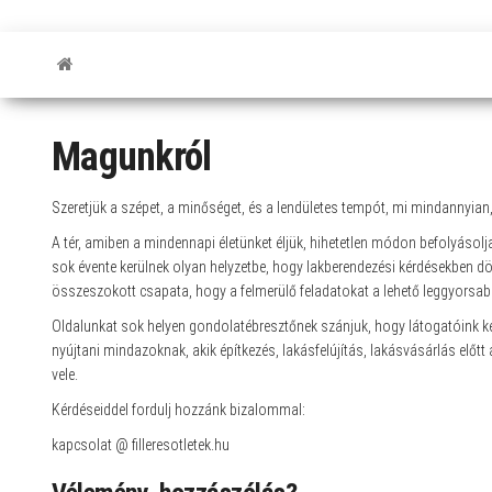
Magunkról
Szeretjük a szépet, a minőséget, és a lendületes tempót, mi mindannyian
A tér, amiben a mindennapi életünket éljük, hihetetlen módon befolyásol
sok évente kerülnek olyan helyzetbe, hogy lakberendezési kérdésekben dön
összeszokott csapata, hogy a felmerülő feladatokat a lehető leggyorsab
Oldalunkat sok helyen gondolatébresztőnek szánjuk, hogy látogatóink ke
nyújtani mindazoknak, akik építkezés, lakásfelújítás, lakásvásárlás előtt 
vele.
Kérdéseiddel fordulj hozzánk bizalommal:
kapcsolat @ filleresotletek.hu