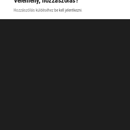
Vélemény, hozzászólás?
Hozzászólás küldéséhez
be kell jelentkezni
.