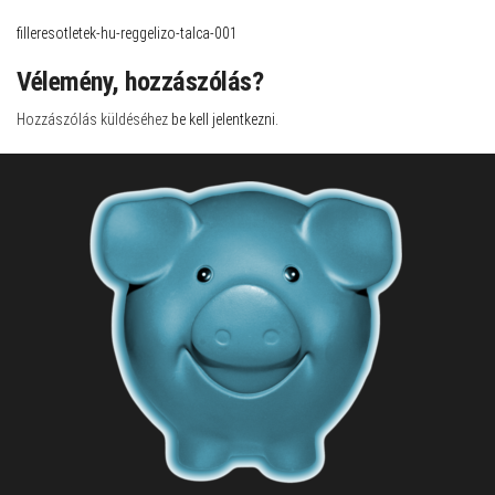
filleresotletek-hu-reggelizo-talca-001
Vélemény, hozzászólás?
Hozzászólás küldéséhez
be kell jelentkezni
.