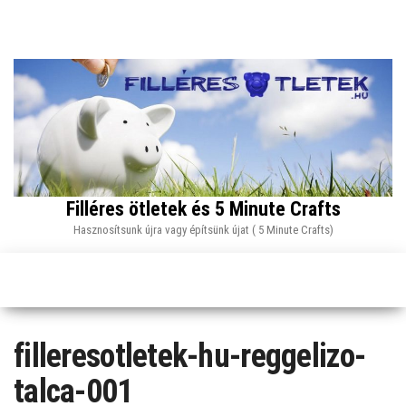
Skip
to
the
content
Filléres ötletek és 5 Minute Crafts
Hasznosítsunk újra vagy építsünk újat ( 5 Minute Crafts)
filleresotletek-hu-reggelizo-
talca-001