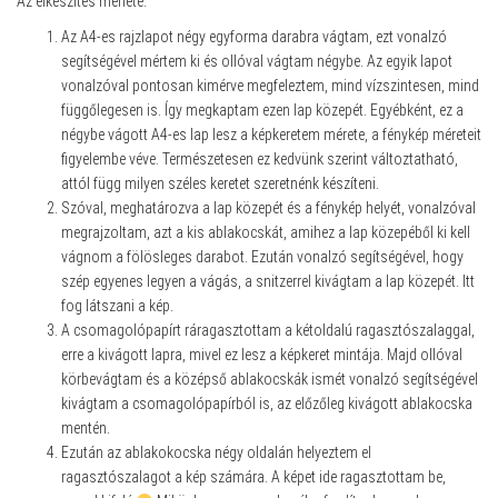
Az elkészítés menete:
Az A4-es rajzlapot négy egyforma darabra vágtam, ezt vonalzó
segítségével mértem ki és ollóval vágtam négybe. Az egyik lapot
vonalzóval pontosan kimérve megfeleztem, mind vízszintesen, mind
függőlegesen is. Így megkaptam ezen lap közepét. Egyébként, ez a
négybe vágott A4-es lap lesz a képkeretem mérete, a fénykép méreteit
figyelembe véve. Természetesen ez kedvünk szerint változtatható,
attól függ milyen széles keretet szeretnénk készíteni.
Szóval, meghatározva a lap közepét és a fénykép helyét, vonalzóval
megrajzoltam, azt a kis ablakocskát, amihez a lap közepéből ki kell
vágnom a fölösleges darabot. Ezután vonalzó segítségével, hogy
szép egyenes legyen a vágás, a snitzerrel kivágtam a lap közepét. Itt
fog látszani a kép.
A csomagolópapírt ráragasztottam a kétoldalú ragasztószalaggal,
erre a kivágott lapra, mivel ez lesz a képkeret mintája. Majd ollóval
körbevágtam és a középső ablakocskák ismét vonalzó segítségével
kivágtam a csomagolópapírból is, az előzőleg kivágott ablakocska
mentén.
Ezután az ablakokocska négy oldalán helyeztem el
ragasztószalagot a kép számára. A képet ide ragasztottam be,