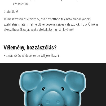
képkeretünk.
Gratulálok!
Természetesen ötleteinknek, csak az otthon felelhető alapanyagok
szabhatnak határt. Felmerült kérdésekre szíves válaszolok, hogy Önök is
elkészíthessék saját képkereteiket. Jó munkát kívánok!
Vélemény, hozzászólás?
Hozzászólás küldéséhez
be kell jelentkezni
.