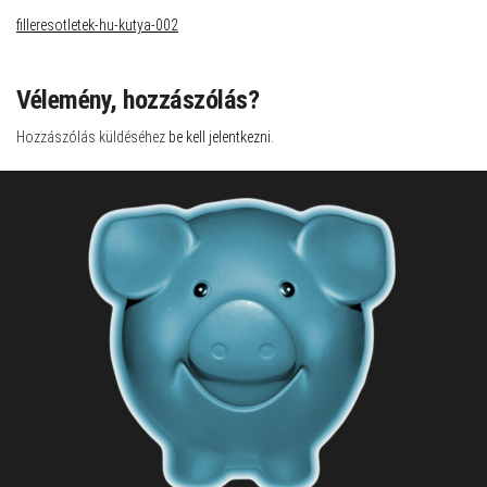
filleresotletek-hu-kutya-002
Vélemény, hozzászólás?
Hozzászólás küldéséhez
be kell jelentkezni
.