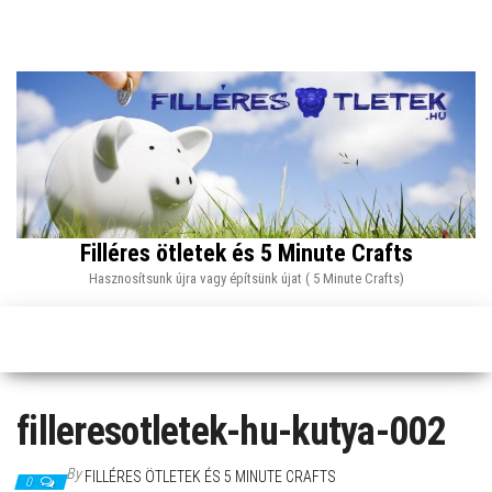
Skip
to
the
content
Filléres ötletek és 5 Minute Crafts
Hasznosítsunk újra vagy építsünk újat ( 5 Minute Crafts)
filleresotletek-hu-kutya-002
By
FILLÉRES ÖTLETEK ÉS 5 MINUTE CRAFTS
0