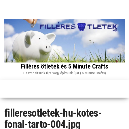
Skip
to
the
content
Filléres ötletek és 5 Minute Crafts
Hasznosítsunk újra vagy építsünk újat ( 5 Minute Crafts)
filleresotletek-hu-kotes-
fonal-tarto-004.jpg