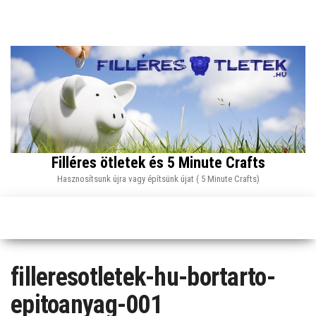
Skip
to
the
content
Filléres ötletek és 5 Minute Crafts
Hasznosítsunk újra vagy építsünk újat ( 5 Minute Crafts)
filleresotletek-hu-bortarto-
epitoanyag-001