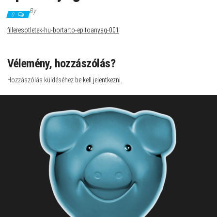
By
0
filleresotletek-hu-bortarto-epitoanyag-001
Vélemény, hozzászólás?
Hozzászólás küldéséhez
be kell jelentkezni
.