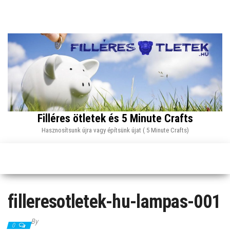
Skip
to
the
content
Filléres ötletek és 5 Minute Crafts
Hasznosítsunk újra vagy építsünk újat ( 5 Minute Crafts)
filleresotletek-hu-lampas-001
By
0