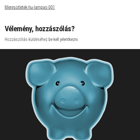
filleresotletek-hu-lampas-001
Vélemény, hozzászólás?
Hozzászólás küldéséhez
be kell jelentkezni
.