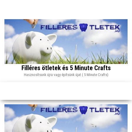
Skip
to
the
content
Filléres ötletek és 5 Minute Crafts
Hasznosítsunk újra vagy építsünk újat ( 5 Minute Crafts)