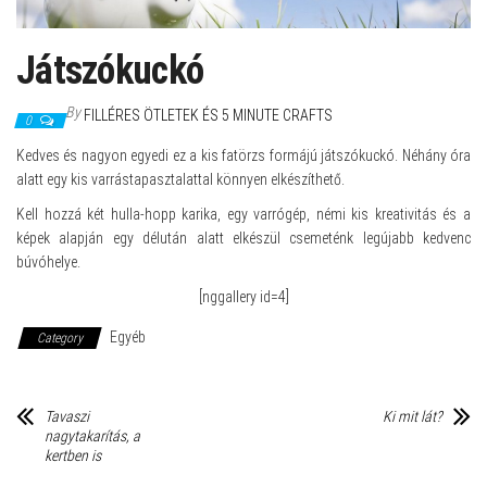
Játszókuckó
By
FILLÉRES ÖTLETEK ÉS 5 MINUTE CRAFTS
0
Kedves és nagyon egyedi ez a kis fatörzs formájú játszókuckó. Néhány óra
alatt egy kis varrástapasztalattal könnyen elkészíthető.
Kell hozzá két hulla-hopp karika, egy varrógép, némi kis kreativitás és a
képek alapján egy délután alatt elkészül csemeténk legújabb kedvenc
búvóhelye.
[nggallery id=4]
Egyéb
Category
Tavaszi
Ki mit lát?
nagytakarítás, a
kertben is