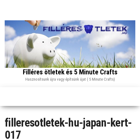
Skip
to
the
content
Filléres ötletek és 5 Minute Crafts
Hasznosítsunk újra vagy építsünk újat ( 5 Minute Crafts)
filleresotletek-hu-japan-kert-
017