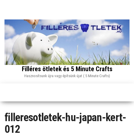
Skip
to
the
content
Filléres ötletek és 5 Minute Crafts
Hasznosítsunk újra vagy építsünk újat ( 5 Minute Crafts)
filleresotletek-hu-japan-kert-
012