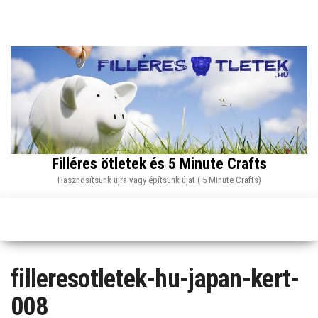
Skip
to
the
content
Filléres ötletek és 5 Minute Crafts
Hasznosítsunk újra vagy építsünk újat ( 5 Minute Crafts)
filleresotletek-hu-japan-kert-
008