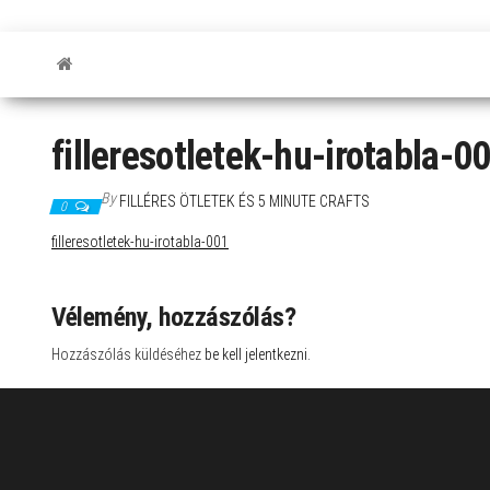
filleresotletek-hu-irotabla-0
By
FILLÉRES ÖTLETEK ÉS 5 MINUTE CRAFTS
0
filleresotletek-hu-irotabla-001
Vélemény, hozzászólás?
Hozzászólás küldéséhez
be kell jelentkezni
.