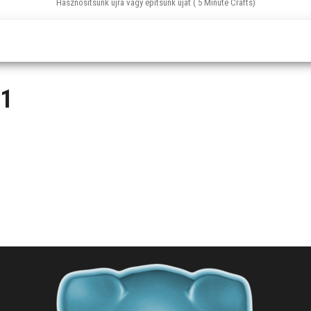
Hasznosítsunk újra vagy építsünk újat ( 5 Minute Crafts)
01