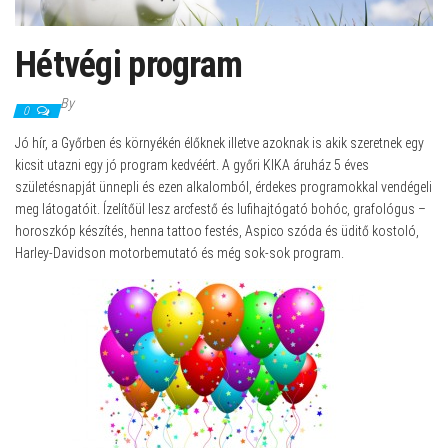
Hétvégi program
By
0
Jó hír, a Győrben és környékén élőknek illetve azoknak is akik szeretnek egy
kicsit utazni egy jó program kedvéért. A győri KIKA áruház 5 éves
születésnapját ünnepli és ezen alkalomból, érdekes programokkal vendégeli
meg látogatóit. Ízelítőül lesz arcfestő és lufihajtógató bohóc, grafológus –
horoszkóp készítés, henna tattoo festés, Aspico szóda és üditő kostoló,
Harley-Davidson motorbemutató és még sok-sok program.