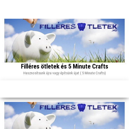
Skip
to
the
content
Filléres ötletek és 5 Minute Crafts
Hasznosítsunk újra vagy építsünk újat ( 5 Minute Crafts)