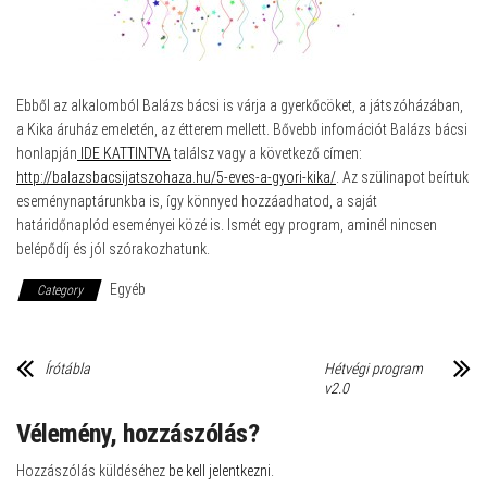
Ebből az alkalomból Balázs bácsi is várja a gyerkőcöket, a játszóházában,
a Kika áruház emeletén, az étterem mellett. Bővebb infomációt Balázs bácsi
honlapján
IDE KATTINTVA
találsz vagy a következő címen:
http://balazsbacsijatszohaza.hu/5-eves-a-gyori-kika/
. Az szülinapot beírtuk
eseménynaptárunkba is, így könnyed hozzáadhatod, a saját
határidőnaplód eseményei közé is. Ismét egy program, aminél nincsen
belépődíj és jól szórakozhatunk.
Egyéb
Category
Írótábla
Hétvégi program
v2.0
Vélemény, hozzászólás?
Hozzászólás küldéséhez
be kell jelentkezni
.