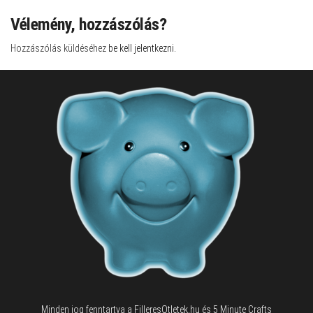
Vélemény, hozzászólás?
Hozzászólás küldéséhez
be kell jelentkezni
.
Minden jog fenntartva a FilleresOtletek.hu és 5 Minute Crafts