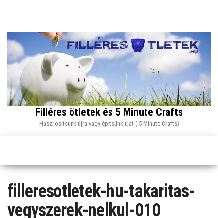
Skip
to
the
content
Filléres ötletek és 5 Minute Crafts
Hasznosítsunk újra vagy építsünk újat ( 5 Minute Crafts)
filleresotletek-hu-takaritas-
vegyszerek-nelkul-010