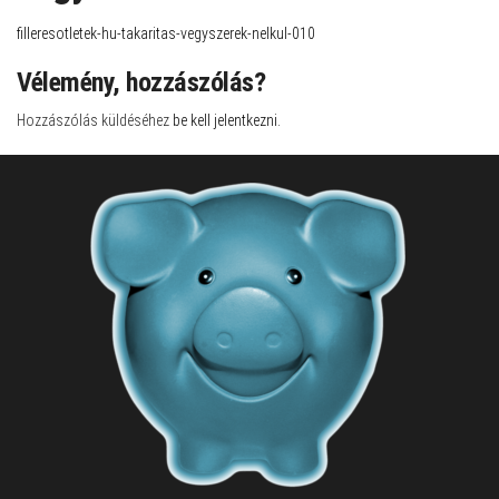
filleresotletek-hu-takaritas-vegyszerek-nelkul-010
Vélemény, hozzászólás?
Hozzászólás küldéséhez
be kell jelentkezni
.