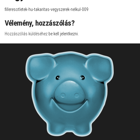
filleresotletek-hu-takaritas-vegyszerek-nelkul-009
Vélemény, hozzászólás?
Hozzászólás küldéséhez
be kell jelentkezni
.