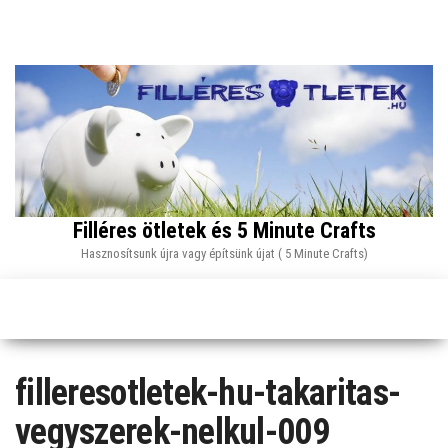
Skip
to
the
content
Filléres ötletek és 5 Minute Crafts
Hasznosítsunk újra vagy építsünk újat ( 5 Minute Crafts)
filleresotletek-hu-takaritas-
vegyszerek-nelkul-009