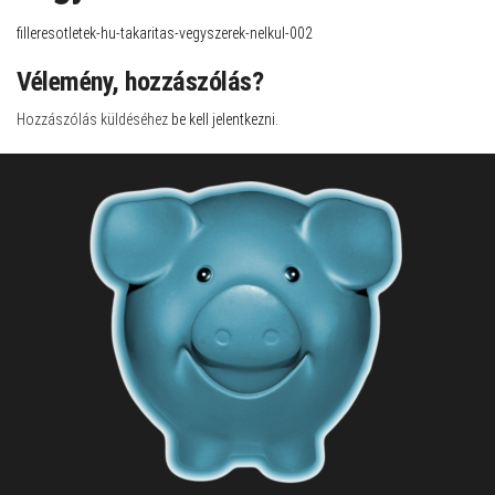
filleresotletek-hu-takaritas-vegyszerek-nelkul-002
Vélemény, hozzászólás?
Hozzászólás küldéséhez
be kell jelentkezni
.