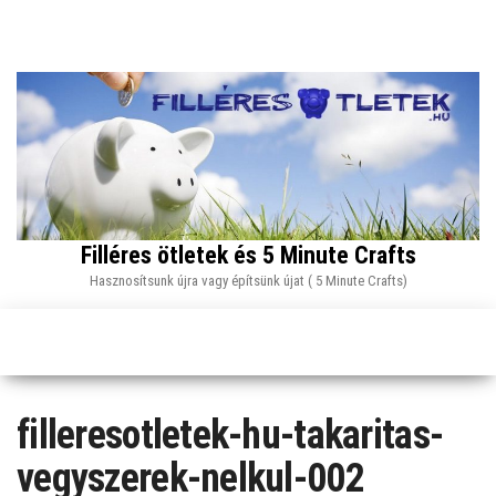
Skip
to
the
content
Filléres ötletek és 5 Minute Crafts
Hasznosítsunk újra vagy építsünk újat ( 5 Minute Crafts)
filleresotletek-hu-takaritas-
vegyszerek-nelkul-002