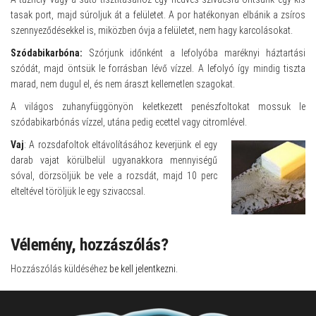
tasak port, majd súroljuk át a felületet. A por hatékonyan elbánik a zsíros
szennyeződésekkel is, miközben óvja a felületet, nem hagy karcolásokat.
Szódabikarbóna:
Szórjunk időnként a lefolyóba maréknyi háztartási
szódát, majd öntsük le forrásban lévő vízzel. A lefolyó így mindig tiszta
marad, nem dugul el, és nem áraszt kellemetlen szagokat.
A világos zuhanyfüggönyön keletkezett penészfoltokat mossuk le
szódabikarbónás vízzel, utána pedig ecettel vagy citromlével.
Vaj
: A rozsdafoltok eltávolításához keverjünk el egy
darab vajat körülbelül ugyanakkora mennyiségű
sóval, dörzsöljük be vele a rozsdát, majd 10 perc
elteltével töröljük le egy szivaccsal.
Vélemény, hozzászólás?
Hozzászólás küldéséhez
be kell jelentkezni
.