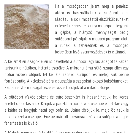
Ha a mosógépben jelent meg a penész,
akkor is használhatjuk a sütőport, ami
ráadásul a sok mosástól elszürkült ruhákat
is fehéríti. Ehhez feleannyi mosóport tegyünk
a gépbe, a hiányzó mennyiséget pedig
sütőporral pótoljuk. A mosási program alatt
a ruhák is fehérednek és a mosógép
belsejében lévő szennyeződések is eltűnnek.
A kellemetlen szagok ellen is bevethető a sütőpor: egy kis adagot tálkában
tartsunk a hűtőben, hetente cserélve. A mikrohullámú sütő szaga ellen egy
pohár vízben oldjunk fel két kis zacskó sütőport és melegítsük benne
forráspontig. A keletkező pára elpusztítja a szagokat okozó baktériumokat.
Ezután enyhe mosogatószeres vízzel töröljük át a mikró belsejét.
A sütőport vízkőoldóként és súrolószerként is használhatjuk, ha kevés
ecettel összekeverjük. Kenjük a pasztát a homályos csempefelületekre vagy
a kádra és hagyjuk hatni egy órán át. Utána töröljük le, majd öblítsük le
tiszta vízzel a csempét. Ecetbe mártott szivacsra szórva a sütőpor a fugák
fehérítésére is kiváló.
A tűzhely vagy a sütő tisztításához egy nedves szivacsra öntsünk egy kis