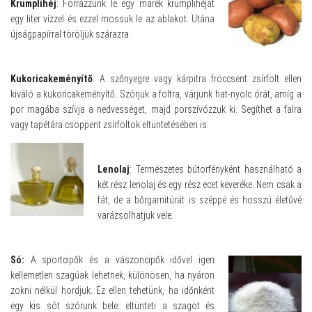
Krumplihéj
: Forrázzunk le egy marék krumplihéjat
egy liter vízzel és ezzel mossuk le az ablakot. Utána
újságpapírral töröljük szárazra.
Kukoricakeményítő
: A szőnyegre vagy kárpitra fröccsent zsírfolt ellen
kiváló a kukoricakeményítő. Szórjuk a foltra, várjunk hat-nyolc órát, amíg a
por magába szívja a nedvességet, majd porszívózzuk ki. Segíthet a falra
vagy tapétára csöppent zsírfoltok eltüntetésében is.
Lenolaj
: Természetes bútorfényként használható a
két rész lenolaj és egy rész ecet keveréke. Nem csak a
fát, de a bőrgarnitúrát is széppé és hosszú életűvé
varázsolhatjuk vele.
Só:
A sportcipők és a vászoncipők idővel igen
kellemetlen szagúak lehetnek, különösen, ha nyáron
zokni nélkül hordjuk. Ez ellen tehetünk, ha időnként
egy kis sót szórunk bele: eltünteti a szagot és