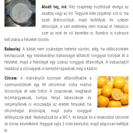
Aludt tej, író:
Réz csaptelep tisztítását elvégzi az
aludttej vagy az író. Tegyünk bele csipetnyi sót is. Ha
ezzel átdörzsöljük, majd leöblítjük, és szépen
áttöröljük, a várt eredmény nem marad el. Hatásos
szer az ecet és só keveréke is. Ilyenkor is szárazra
kell utána a felületet törölni.
Babaolaj:
A kádat nem szükséges hetente súrolni, elég, ha időközönként
beolajozzuk: egy teáskanálnyi babaolajjal átitatott ronggyal töröljük át a
felületet, majd a felesleget egy száraz ronggyal eltávolítjuk. A babaolajtól
ráadásul a vízcseppek is kevésbé tapadnak meg a kádon.
Citrom:
A márványról könnyen eltávolíthatók a
szennyeződések egy fél citrommal: sóba mártva
dörzsöljük át vele foltot. A csapoknak, megfakult
krómtárgyaknak, tompa fényű lábasoknak és
serpenyőknek is visszaadja az eredeti fényüket, ha
citromhéjjal átsúroljuk, majd puha ronggyal
átfényezzük őket. Nedvesítsük be a WC-t, és kenjük be a lerakódást citromlé
és bórax keverékével. Hagyjuk rajta 2 órán keresztül, majd alaposan keféljük
ki.