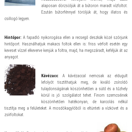
alaposan dörzsöljük át a bútoron maradt vízfoltot.
Ezután bútorfénnyel töröljük át, hogy illatos és
csillogó legyen.
Hintőpor:
A fapadló nyikorogása ellen a recsegő deszkák közé szórjunk
hintőport. Használhatjuk makacs foltok ellen is: friss vérfolt esetén egy
keveset vízzel elkeverve kenjük a foltra, majd, ha megszáradt, keféljük át az
anyagot.
Kávézacc
: A kávézaccal nemcsak az eldugult
lefolyót tisztíthatjuk meg, de kiváló zsíroldó
tulajdonságának köszönhetően a sütő és a tűzhely
körül is jó szolgálatot tehet. Finom szemcséinek
köszönhetően hatékonyan, de karcolás nélkül
tisztítja meg a felületeket. A mosdókagylóból is eltünteti a vízkövet és a
zsírfoltokat.