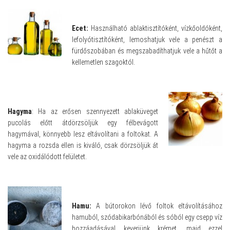
Ecet:
Használható ablaktisztítóként, vízkőoldóként,
lefolyótisztítóként, lemoshatjuk vele a penészt a
fürdőszobában és megszabadíthatjuk vele a hűtőt a
kellemetlen szagoktól.
Hagyma
: Ha az erősen szennyezett ablaküveget
pucolás előtt átdörzsöljük egy félbevágott
hagymával, könnyebb lesz eltávolítani a foltokat. A
hagyma a rozsda ellen is kiváló, csak dörzsöljük át
vele az oxidálódott felületet.
Hamu:
A bútorokon lévő foltok eltávolításához
hamuból, szódabikarbónából és sóból egy csepp víz
hozzáadásával keverjünk krémet, majd ezzel