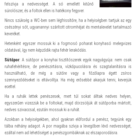
felszívja a nedvességet. A só emellett kitűnő
súrolószer, és a foltok ellen is hatékony fegyver.
Nincs szükség a WC-ben sem légfrissítőre, ha a helyiségben tartjuk az egy
csészényi sót, ugyanannyi szárított citromhéjat és mentalevelet tartalmazó
keveréket.
Hetenként egyszer mossuk ki a fogmosó poharat konyhasó melegvizes
oldatával, így nem képződik rajta fehér lerakódás.
Sütőpor
: A sütőpor a konyhai tisztítószerek egyik nagyágyúja: nem csak
ruhafehérítésre, de penészirtásra, vízkőpucolásra és szagtalanításra is
használható, de még a sütőre vagy a főzőlapra égett zsíros
szennyeződéseket is eltávolítja. Ha még erősebbé akarjuk tenni, keverjük
ecettel.
Ha a ruhák lettek penészesek, mert túl sokat álltak nedves helyen,
egyszerűen vizezzük be a foltokat, majd dörzsöljük át sütőporba mártott,
nedves szivaccsal, ezután mossuk ki a ruhát.
Azokban a helyiségekben, ahol gyakran előfordul a penész, tegyünk egy
tálba néhány adagot. A por magába szívja a levegőben lévő nedvességet,
ezáltal nem ad lehetőséget a penészgombáknak az elszaporodásra.