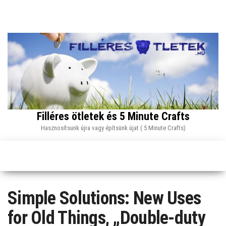
Skip
to
the
content
Filléres ötletek és 5 Minute Crafts
Hasznosítsunk újra vagy építsünk újat ( 5 Minute Crafts)
Simple Solutions: New Uses
for Old Things, „Double-duty