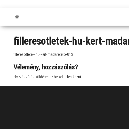
filleresotletek-hu-kert-mada
filleresotletek-hu-kert-madareteto-013
Vélemény, hozzászólás?
Hozzászólás küldéséhez
be kell jelentkezni
.