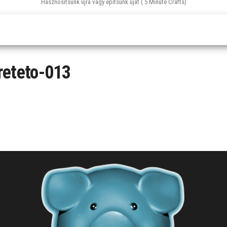
Hasznosítsunk újra vagy építsünk újat ( 5 Minute Crafts)
reteto-013