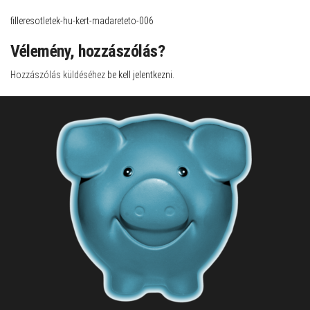
filleresotletek-hu-kert-madareteto-006
Vélemény, hozzászólás?
Hozzászólás küldéséhez
be kell jelentkezni
.