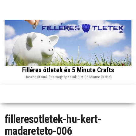
Skip
to
the
content
Filléres ötletek és 5 Minute Crafts
Hasznosítsunk újra vagy építsünk újat ( 5 Minute Crafts)
filleresotletek-hu-kert-
madareteto-006