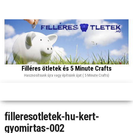
Skip
to
the
content
Filléres ötletek és 5 Minute Crafts
Hasznosítsunk újra vagy építsünk újat ( 5 Minute Crafts)
filleresotletek-hu-kert-
gyomirtas-002