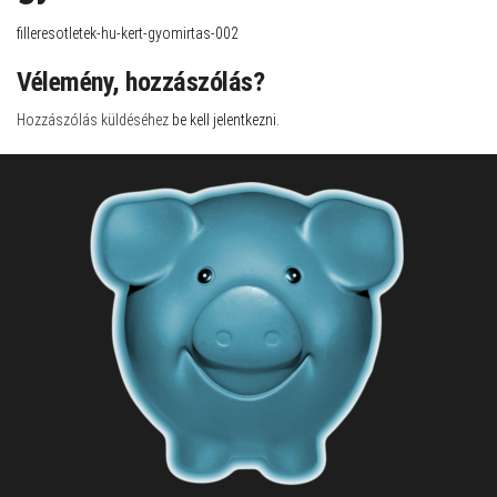
filleresotletek-hu-kert-gyomirtas-002
Vélemény, hozzászólás?
Hozzászólás küldéséhez
be kell jelentkezni
.