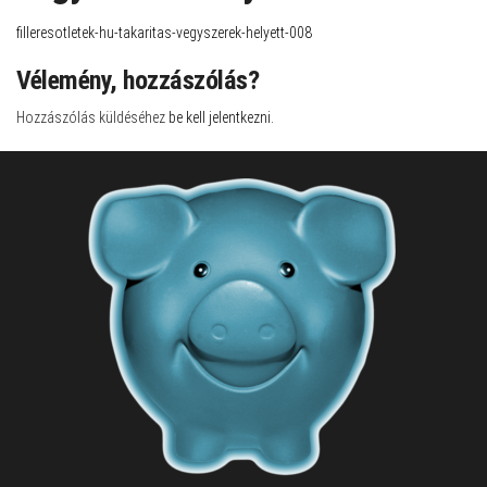
filleresotletek-hu-takaritas-vegyszerek-helyett-008
Vélemény, hozzászólás?
Hozzászólás küldéséhez
be kell jelentkezni
.