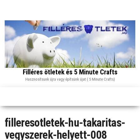
Skip
to
the
content
Filléres ötletek és 5 Minute Crafts
Hasznosítsunk újra vagy építsünk újat ( 5 Minute Crafts)
filleresotletek-hu-takaritas-
vegyszerek-helyett-008