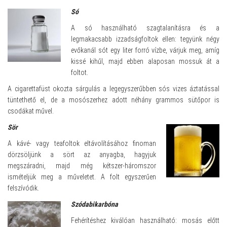
Só
A só használható szagtalanításra és a
legmakacsabb izzadságfoltok ellen: tegyünk négy
evőkanál sót egy liter forró vízbe, várjuk meg, amíg
kissé kihűl, majd ebben alaposan mossuk át a
foltot.
A cigarettafüst okozta sárgulás a legegyszerűbben sós vizes áztatással
tüntethető el, de a mosószerhez adott néhány grammos sütőpor is
csodákat művel.
Sör
A kávé- vagy teafoltok eltávolításához finoman
dörzsöljünk a sört az anyagba, hagyjuk
megszáradni, majd még kétszer-háromszor
ismételjük meg a műveletet. A folt egyszerűen
felszívódik.
Szódabikarbóna
Fehérítéshez kiválóan használható: mosás előtt