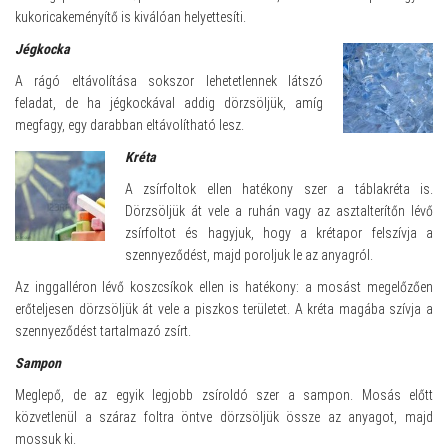
kukoricakeményítő is kiválóan helyettesíti.
Jégkocka
A rágó eltávolítása sokszor lehetetlennek látszó
feladat, de ha jégkockával addig dörzsöljük, amíg
megfagy, egy darabban eltávolítható lesz.
Kréta
A zsírfoltok ellen hatékony szer a táblakréta is.
Dörzsöljük át vele a ruhán vagy az asztalterítőn lévő
zsírfoltot és hagyjuk, hogy a krétapor felszívja a
szennyeződést, majd poroljuk le az anyagról.
Az inggalléron lévő koszcsíkok ellen is hatékony: a mosást megelőzően
erőteljesen dörzsöljük át vele a piszkos területet. A kréta magába szívja a
szennyeződést tartalmazó zsírt.
Sampon
Meglepő, de az egyik legjobb zsíroldó szer a sampon. Mosás előtt
közvetlenül a száraz foltra öntve dörzsöljük össze az anyagot, majd
mossuk ki.