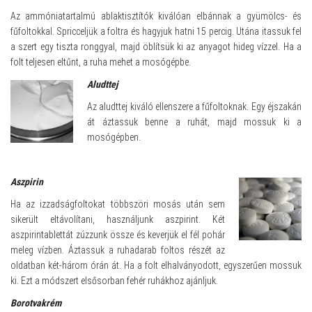
Az ammóniatartalmú ablaktisztítók kiválóan elbánnak a gyümölcs- és
fűfoltokkal. Spricceljük a foltra és hagyjuk hatni 15 percig. Utána itassuk fel
a szert egy tiszta ronggyal, majd öblítsük ki az anyagot hideg vízzel. Ha a
folt teljesen eltűnt, a ruha mehet a mosógépbe.
Aludttej
Az aludttej kiváló ellenszere a fűfoltoknak. Egy éjszakán
át áztassuk benne a ruhát, majd mossuk ki a
mosógépben.
Aszpirin
Ha az izzadságfoltokat többszöri mosás után sem
sikerült eltávolítani, használjunk aszpirint. Két
aszpirintablettát zúzzunk össze és keverjük el fél pohár
meleg vízben. Áztassuk a ruhadarab foltos részét az
oldatban két-három órán át. Ha a folt elhalványodott, egyszerűen mossuk
ki. Ezt a módszert elsősorban fehér ruhákhoz ajánljuk.
Borotvakrém