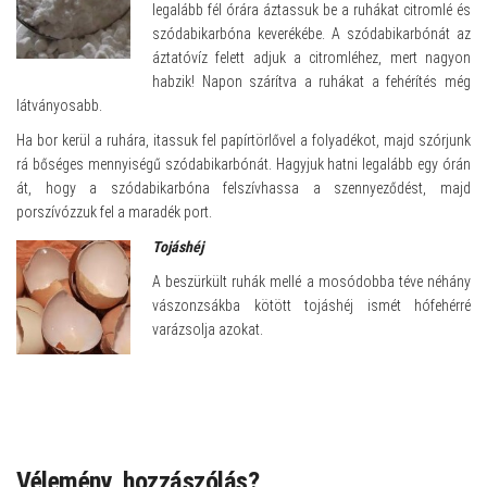
legalább fél órára áztassuk be a ruhákat citromlé és
szódabikarbóna keverékébe. A szódabikarbónát az
áztatóvíz felett adjuk a citromléhez, mert nagyon
habzik! Napon szárítva a ruhákat a fehérítés még
látványosabb.
Ha bor kerül a ruhára, itassuk fel papírtörlővel a folyadékot, majd szórjunk
rá bőséges mennyiségű szódabikarbónát. Hagyjuk hatni legalább egy órán
át, hogy a szódabikarbóna felszívhassa a szennyeződést, majd
porszívózzuk fel a maradék port.
Tojáshéj
A beszürkült ruhák mellé a mosódobba téve néhány
vászonzsákba kötött tojáshéj ismét hófehérré
varázsolja azokat.
Vélemény, hozzászólás?