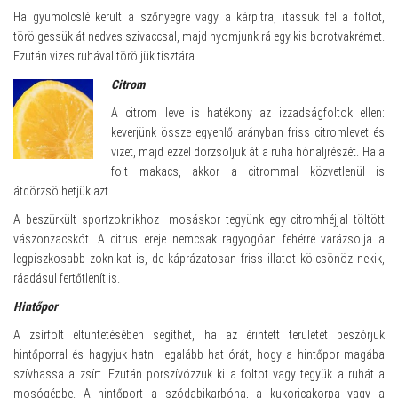
Ha gyümölcslé került a szőnyegre vagy a kárpitra, itassuk fel a foltot,
törölgessük át nedves szivaccsal, majd nyomjunk rá egy kis borotvakrémet.
Ezután vizes ruhával töröljük tisztára.
Citrom
A citrom leve is hatékony az izzadságfoltok ellen:
keverjünk össze egyenlő arányban friss citromlevet és
vizet, majd ezzel dörzsöljük át a ruha hónaljrészét. Ha a
folt makacs, akkor a citrommal közvetlenül is
átdörzsölhetjük azt.
A beszürkült sportzoknikhoz mosáskor tegyünk egy citromhéjjal töltött
vászonzacskót. A citrus ereje nemcsak ragyogóan fehérré varázsolja a
legpiszkosabb zoknikat is, de káprázatosan friss illatot kölcsönöz nekik,
ráadásul fertőtlenít is.
Hintőpor
A zsírfolt eltüntetésében segíthet, ha az érintett területet beszórjuk
hintőporral és hagyjuk hatni legalább hat órát, hogy a hintőpor magába
szívhassa a zsírt. Ezután porszívózzuk ki a foltot vagy tegyük a ruhát a
mosógépbe. A hintőport a szódabikarbóna, a kukoricakorpa vagy a