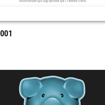
Hasznosítsunk újra vagy építsünk újat ( 5 Minute Crafts)
-001