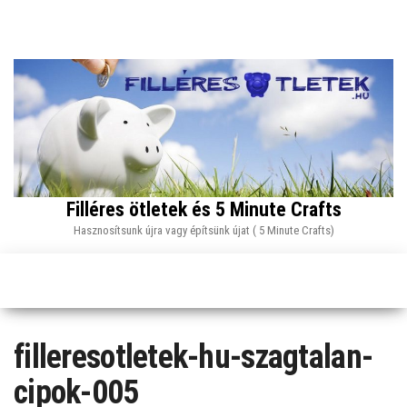
Skip
to
the
content
Filléres ötletek és 5 Minute Crafts
Hasznosítsunk újra vagy építsünk újat ( 5 Minute Crafts)
filleresotletek-hu-szagtalan-
cipok-005