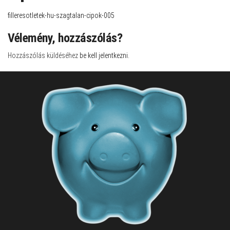
filleresotletek-hu-szagtalan-cipok-005
Vélemény, hozzászólás?
Hozzászólás küldéséhez
be kell jelentkezni
.