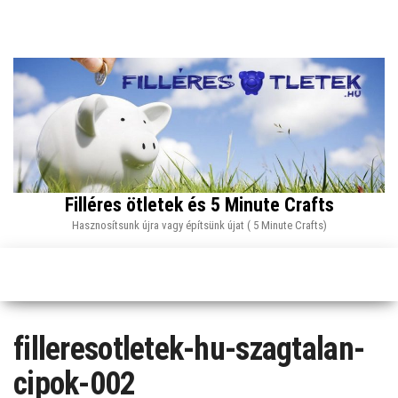
Skip
to
the
content
Filléres ötletek és 5 Minute Crafts
Hasznosítsunk újra vagy építsünk újat ( 5 Minute Crafts)
filleresotletek-hu-szagtalan-
cipok-002