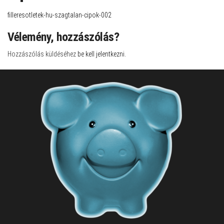
filleresotletek-hu-szagtalan-cipok-002
Vélemény, hozzászólás?
Hozzászólás küldéséhez
be kell jelentkezni
.