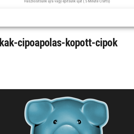
Hasznosítsunk újra vagy építsünk újat ( 5 Minute Crafts)
tikak-cipoapolas-kopott-cipok